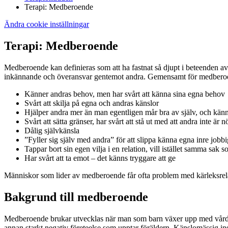
Terapi: Medberoende
Ändra cookie inställningar
Terapi: Medberoende
Medberoende kan definieras som att ha fastnat så djupt i beteenden a
inkännande och överansvar gentemot andra. Gemensamt för medberoende 
Känner andras behov, men har svårt att känna sina egna behov
Svårt att skilja på egna och andras känslor
Hjälper andra mer än man egentligen mår bra av själv, och känner
Svårt att sätta gränser, har svårt att stå ut med att andra inte är 
Dålig självkänsla
”Fyller sig själv med andra” för att slippa känna egna inre jobb
Tappar bort sin egen vilja i en relation, vill istället samma sak 
Har svårt att ta emot – det känns tryggare att ge
Människor som lider av medberoende får ofta problem med kärleksrelati
Bakgrund till medberoende
Medberoende brukar utvecklas när man som barn växer upp med vårdnads
annan starkt negativ företeelse som upptar föräldern. Känslomässig inst