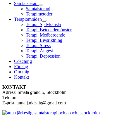
Samtalsterapi
Samtalsterapi
Terapimetoder
Terapiområden
Terapi: Självkänsla
Terapi: Beteendemönster
Terapi: Medberoende
Terapi: Livsriktning
Terapi: Stress
Terapi: Ångest
Terapi: Depression
Coaching
Företag
Om mig
Kontakt
KONTAKT
Adress: Smala gränd 5, Stockholm
Telefon:
0760 - 314 888
E-post: anna.jarkestig@gmail.com
Copyright © 2026 Anna Järkestig