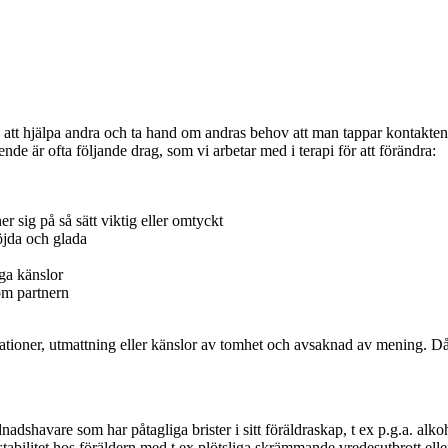
v att hjälpa andra och ta hand om andras behov att man tappar kontakte
är ofta följande drag, som vi arbetar med i terapi för att förändra:
 sig på så sätt viktig eller omtyckt
nöjda och glada
iga känslor
som partnern
oner, utmattning eller känslor av tomhet och avsaknad av mening. Då är
havare som har påtagliga brister i sitt föräldraskap, t ex p.g.a. alko
abilitet hos föräldern med t ex plötsliga skrämmande vredesutbrott eller