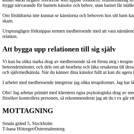
tryggt närvarande för barnets känslor och behov, utan barnet får istäl
Om föräldrarna inte kunnat se känslorna och behoven hos sitt barn kan i
skam.
Ursprungligen förknippas termen medberoende med att vara närstående t
relation.
Att bygga upp relationen till sig själv
Vi kan ha olika starka drag av medberoende så ett första steg i terapin ä
beteendemönster, och dels om att bearbeta och läka orsakerna till dessa b
och självmedkänsla. När du känner dina känslor fullt ut kan du agera ist
I arbetet med medberoende integrerar jag olika terapiformer. Jag har l
Obs! Jag arbetar primärt med klientens egna psykologiska drag av me
försöker kontrollera personen, så rekommenderar jag att du t ex går e
MOTTAGNING
Smala gränd 5, Stockholm
T-bana Hötorget/Östermalmstorg